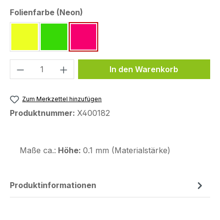
auswählen
Folienfarbe (Neon)
neon gelb ~RAL 1026
neon grün ~Pantone 802 C
neon pink ~Pantone 812 C
Produkt Anzahl: Gib den gewünschten We
In den Warenkorb
Zum Merkzettel hinzufügen
Produktnummer:
X400182
Maße ca.:
Höhe:
0.1 mm (Materialstärke)
Produktinformationen