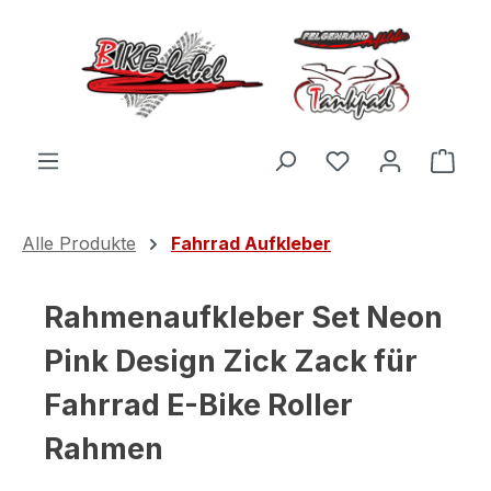
Zum Hauptinhalt springen
Du hast 0 Produ
Ware
Alle Produkte
Fahrrad Aufkleber
Rahmenaufkleber Set Neon
Pink Design Zick Zack für
Fahrrad E-Bike Roller
Rahmen