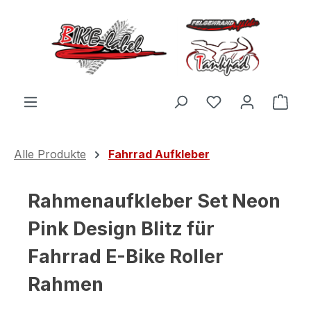
Zum Hauptinhalt springen
Du hast 0 Produ
Ware
Alle Produkte
Fahrrad Aufkleber
Rahmenaufkleber Set Neon
Pink Design Blitz für
Fahrrad E-Bike Roller
Rahmen