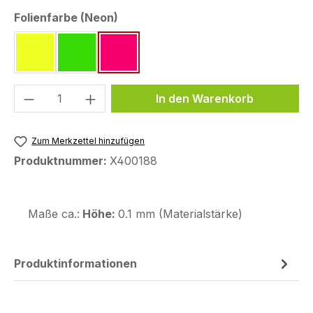
auswählen
Folienfarbe (Neon)
neon gelb ~RAL 1026
neon grün ~Pantone 802 C
neon pink ~Pantone 812 C
Produkt Anzahl: Gib den gewünschten We
In den Warenkorb
Zum Merkzettel hinzufügen
Produktnummer:
X400188
Maße ca.:
Höhe:
0.1 mm (Materialstärke)
Produktinformationen