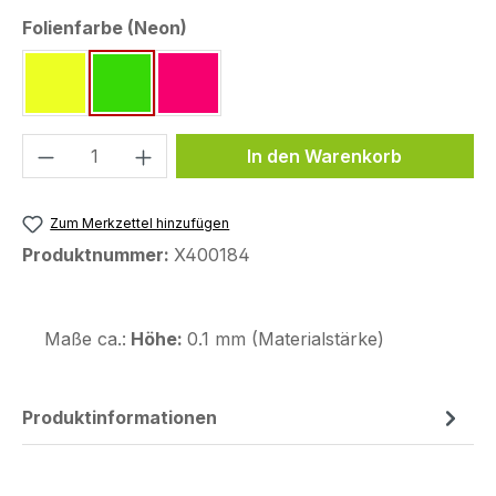
auswählen
Folienfarbe (Neon)
neon gelb ~RAL 1026
neon grün ~Pantone 802 C
neon pink ~Pantone 812 C
Produkt Anzahl: Gib den gewünschten We
In den Warenkorb
Zum Merkzettel hinzufügen
Produktnummer:
X400184
Maße ca.:
Höhe:
0.1 mm (Materialstärke)
Produktinformationen