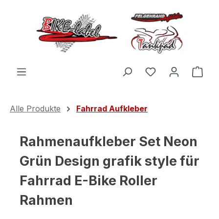
Zum Hauptinhalt springen
Du hast 0 Produ
Ware
Alle Produkte
Fahrrad Aufkleber
Rahmenaufkleber Set Neon
Grün Design grafik style für
Fahrrad E-Bike Roller
Rahmen