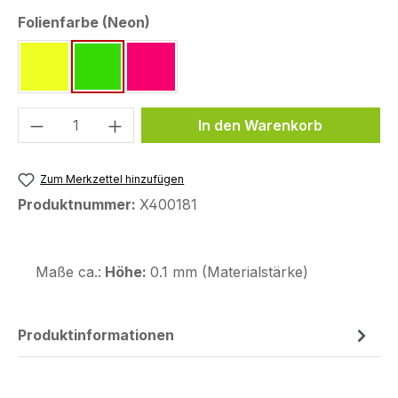
auswählen
Folienfarbe (Neon)
neon gelb ~RAL 1026
neon grün ~Pantone 802 C
neon pink ~Pantone 812 C
Produkt Anzahl: Gib den gewünschten We
In den Warenkorb
Zum Merkzettel hinzufügen
Produktnummer:
X400181
Maße ca.:
Höhe:
0.1 mm (Materialstärke)
Produktinformationen