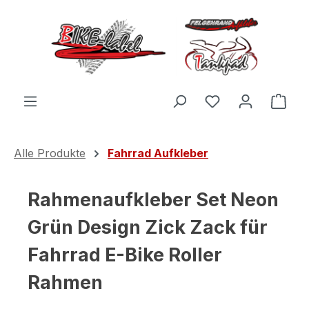
Zum Hauptinhalt springen
Du hast 0 Produ
Ware
Alle Produkte
Fahrrad Aufkleber
Rahmenaufkleber Set Neon
Grün Design Zick Zack für
Fahrrad E-Bike Roller
Rahmen