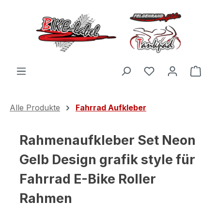
Zum Hauptinhalt springen
Du hast 0 Produ
Ware
Alle Produkte
Fahrrad Aufkleber
Rahmenaufkleber Set Neon
Gelb Design grafik style für
Fahrrad E-Bike Roller
Rahmen