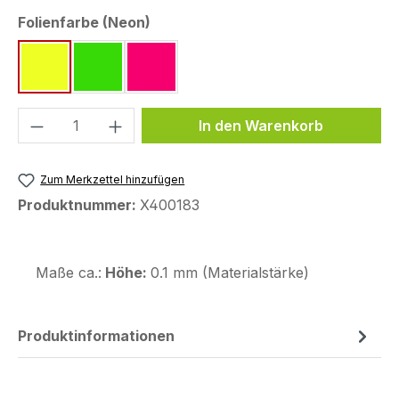
auswählen
Folienfarbe (Neon)
neon gelb ~RAL 1026
neon grün ~Pantone 802 C
neon pink ~Pantone 812 C
Produkt Anzahl: Gib den gewünschten We
In den Warenkorb
Zum Merkzettel hinzufügen
Produktnummer:
X400183
Maße ca.:
Höhe:
0.1 mm (Materialstärke)
Produktinformationen