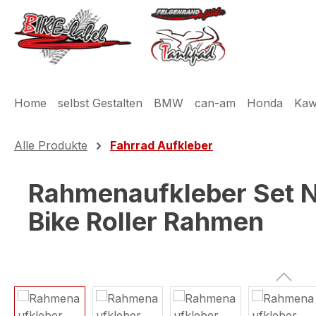
m Hauptinhalt springen
Zur Suche springen
Zur Hauptnavigation springen
Home
selbst Gestalten
BMW
can-am
Honda
Kaw
Alle Produkte
Fahrrad Aufkleber
Rahmenaufkleber Set Ne
Bike Roller Rahmen
Bildergalerie überspringen