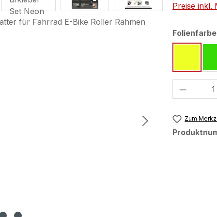
Preise inkl
Folienfarbe
neon ge
Produkt
Zum Merkze
Produktnu