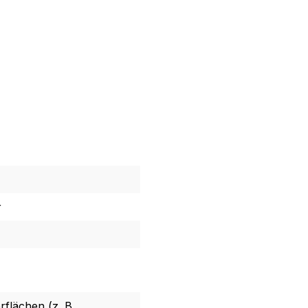
r
rflächen (z. B.