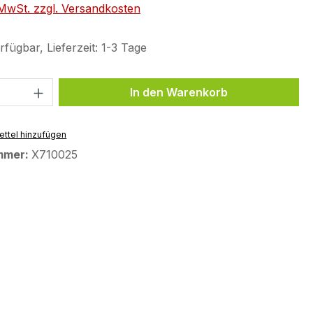
. MwSt. zzgl. Versandkosten
fügbar, Lieferzeit: 1-3 Tage
 Anzahl: Gib den gewünschten Wert ein 
In den Warenkorb
ttel hinzufügen
mmer:
X710025