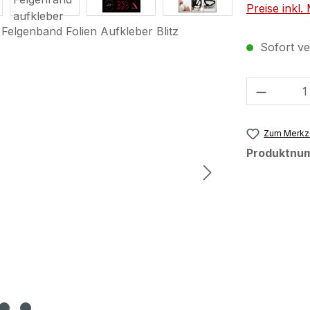
Preise inkl
Sofort ver
Produkt
Zum Merkze
Produktnu