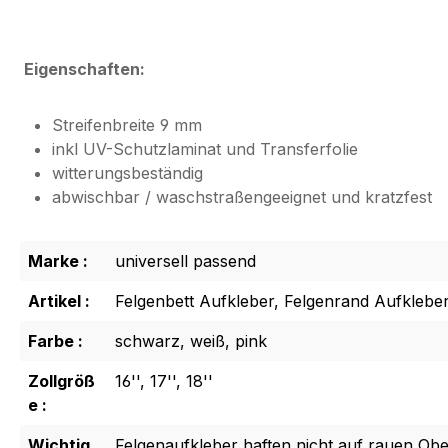
Eigenschaften:
Streifenbreite 9 mm
inkl UV-Schutzlaminat und Transferfolie
witterungsbeständig
abwischbar / waschstraßengeeignet und kratzfest
Marke :
universell passend
Artikel :
Felgenbett Aufkleber, Felgenrand Aufklebe
Farbe :
schwarz, weiß, pink
Zollgröß
16'', 17'', 18''
e :
Wichtig
Felgenaufkleber haften nicht auf rauen Obe