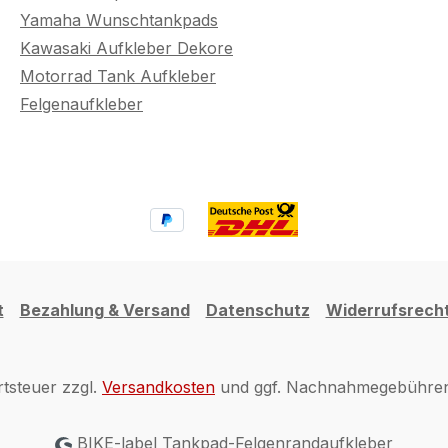
Yamaha Wunschtankpads
Kawasaki Aufkleber Dekore
Motorrad Tank Aufkleber
Felgenaufkleber
t
Bezahlung & Versand
Datenschutz
Widerrufsrech
rtsteuer zzgl.
Versandkosten
und ggf. Nachnahmegebühren,
BIKE-label Tankpad-Felgenrandaufkleber