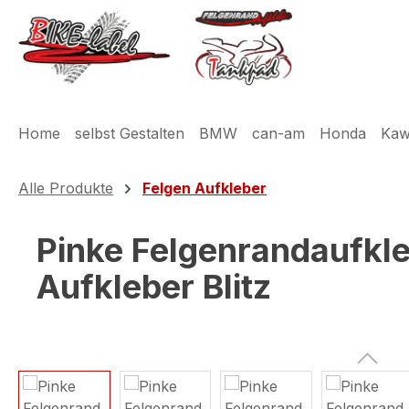
m Hauptinhalt springen
Zur Suche springen
Zur Hauptnavigation springen
Home
selbst Gestalten
BMW
can-am
Honda
Kaw
Alle Produkte
Felgen Aufkleber
Pinke Felgenrandaufkle
Aufkleber Blitz
Bildergalerie überspringen