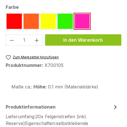
auswählen
Farbe
neon rot ~RAL3026
neon orange ~Pantone 804 C
neon gelb ~RAL1026
neon grün ~Pantone 802 C
neon pink ~Pantone
Produkt Anzahl: Gib den gewünschten We
In den Warenkorb
Zum Merkzettel hinzufügen
Produktnummer:
X700105
Maße ca.:
Höhe:
0.1 mm (Materialstärke)
Produktinformationen
Lieferumfang:20x Felgenstreifen (inkl.
Reserve)Eigenschaften:selbstklebende