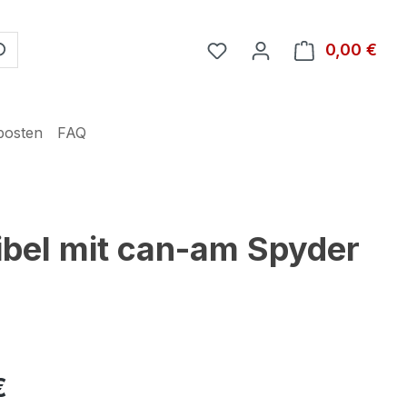
Du hast 0 Produkte auf 
0,00 €
Ware
posten
FAQ
bel mit can-am Spyder
€