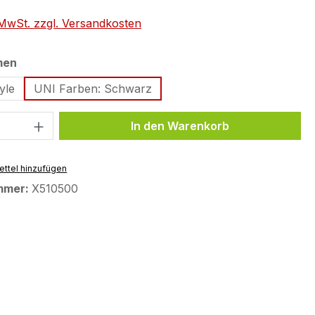
. MwSt. zzgl. Versandkosten
auswählen
men
yle
UNI Farben: Schwarz
 Anzahl: Gib den gewünschten Wert ein 
In den Warenkorb
ttel hinzufügen
mmer:
X510500