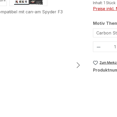
Inhalt:
1 Stück
Preise inkl
Motiv The
Carbon St
Produkt
Zum Merkze
Produktnu