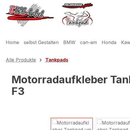
m Hauptinhalt springen
Zur Suche springen
Zur Hauptnavigation springen
Home
selbst Gestalten
BMW
can-am
Honda
Kaw
Alle Produkte
Tankpads
Motorradaufkleber Tan
F3
Bildergalerie überspringen