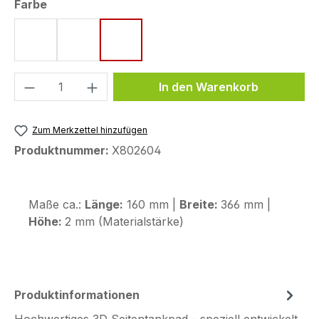
auswählen
Farbe
rot
blau
grau
Produkt Anzahl: Gib den gewünschten We
In den Warenkorb
Zum Merkzettel hinzufügen
Produktnummer:
X802604
Maße ca.:
Länge:
160 mm |
Breite:
366 mm |
Höhe:
2 mm (Materialstärke)
Produktinformationen