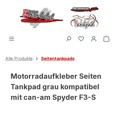
Zum Hauptinhalt springen
Du hast 0 Produ
Ware
Alle Produkte
Seitentankpads
Motorradaufkleber Seiten
Tankpad grau kompatibel
mit can-am Spyder F3-S