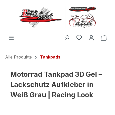
Zum Hauptinhalt springen
Du hast 0 Produ
Ware
Alle Produkte
Tankpads
Motorrad Tankpad 3D Gel –
Lackschutz Aufkleber in
Weiß Grau | Racing Look