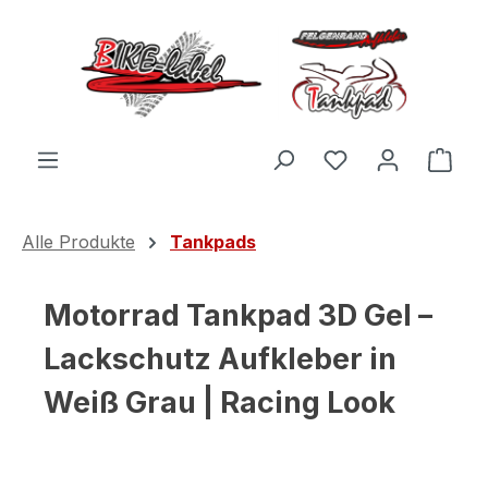
Zum Hauptinhalt springen
Du hast 0 Produ
Ware
Alle Produkte
Tankpads
Motorrad Tankpad 3D Gel –
Lackschutz Aufkleber in
Weiß Grau | Racing Look