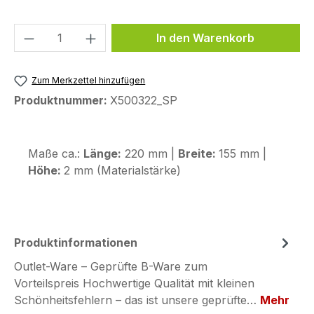
Produkt Anzahl: Gib den gewünschten We
In den Warenkorb
Zum Merkzettel hinzufügen
Produktnummer:
X500322_SP
Maße ca.:
Länge:
220 mm |
Breite:
155 mm |
Höhe:
2 mm (Materialstärke)
Produktinformationen
Outlet-Ware – Geprüfte B-Ware zum
Vorteilspreis Hochwertige Qualität mit kleinen
Schönheitsfehlern – das ist unsere geprüfte…
Mehr