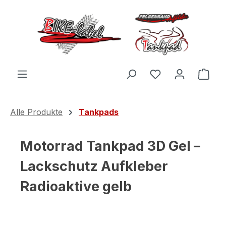
Zum Hauptinhalt springen
Du hast 0 Produ
Ware
Alle Produkte
Tankpads
Motorrad Tankpad 3D Gel –
Lackschutz Aufkleber
Radioaktive gelb