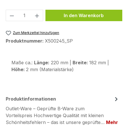
Produkt Anzahl: Gib den gewünschten We
In den Warenkorb
Zum Merkzettel hinzufügen
Produktnummer:
X500245_SP
Maße ca.:
Länge:
220 mm |
Breite:
182 mm |
Höhe:
2 mm (Materialstärke)
Produktinformationen
Outlet-Ware – Geprüfte B-Ware zum
Vorteilspreis Hochwertige Qualität mit kleinen
Schönheitsfehlern – das ist unsere geprüfte…
Mehr