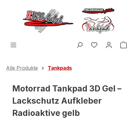
Zum Hauptinhalt springen
Du hast 0 Produ
Ware
Alle Produkte
Tankpads
Motorrad Tankpad 3D Gel –
Lackschutz Aufkleber
Radioaktive gelb