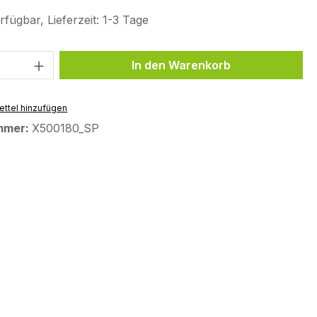
fügbar, Lieferzeit: 1-3 Tage
 Anzahl: Gib den gewünschten Wert ein 
In den Warenkorb
ttel hinzufügen
mmer:
X500180_SP