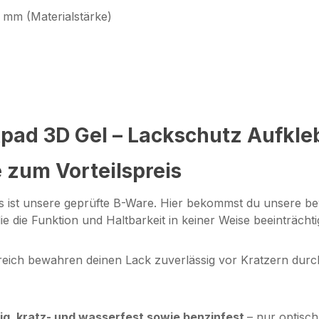
 mm (Materialstärke)
pad 3D Gel – Lackschutz Aufkle
 zum Vorteilspreis
das ist unsere geprüfte B-Ware. Hier bekommst du unsere 
e die Funktion und Haltbarkeit in keiner Weise beeinträcht
reich bewahren deinen Lack zuverlässig vor Kratzern durc
g, kratz- und wasserfest sowie benzinfest
– nur optisch