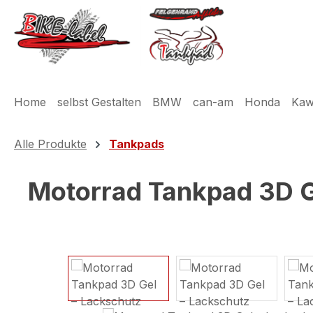
m Hauptinhalt springen
Zur Suche springen
Zur Hauptnavigation springen
Home
selbst Gestalten
BMW
can-am
Honda
Kaw
Alle Produkte
Tankpads
Motorrad Tankpad 3D G
Bildergalerie überspringen