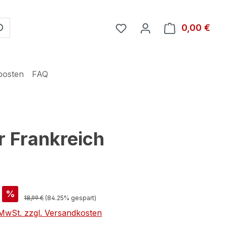
Du hast 0 Produkte auf 
0,00 €
Ware
posten
FAQ
r Frankreich
%
18,99 €
(84.25% gespart)
. MwSt. zzgl. Versandkosten