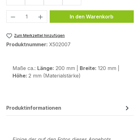
Produkt Anzahl: Gib den gewünschten We
In den Warenkorb
Zum Merkzettel hinzufügen
Produktnummer:
X502007
Maße ca.:
Länge:
200 mm |
Breite:
120 mm |
Höhe:
2 mm (Materialstärke)
Produktinformationen
Einige der auf den Fotos dieses Angebots