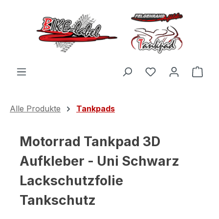
Zum Hauptinhalt springen
Du hast 0 Produ
Ware
Alle Produkte
Tankpads
Motorrad Tankpad 3D
Aufkleber - Uni Schwarz
Lackschutzfolie
Tankschutz