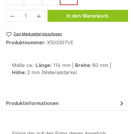
Produkt Anzahl: Gib den gewünschten We
In den Warenkorb
Zum Merkzettel hinzufügen
Produktnummer:
X503307VE
Maße ca.:
Länge:
114 mm |
Breite:
80 mm |
Höhe:
2 mm (Materialstärke)
Produktinformationen
Einige der auf den Fotos dieses Angebots