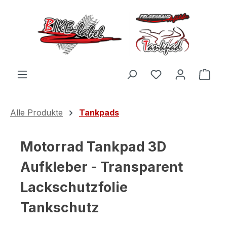
Zum Hauptinhalt springen
Du hast 0 Produ
Ware
Alle Produkte
Tankpads
Motorrad Tankpad 3D
Aufkleber - Transparent
Lackschutzfolie
Tankschutz