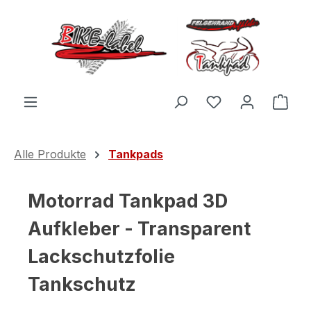
Zum Hauptinhalt springen
Du hast 0 Produ
Ware
Alle Produkte
Tankpads
Motorrad Tankpad 3D
Aufkleber - Transparent
Lackschutzfolie
Tankschutz