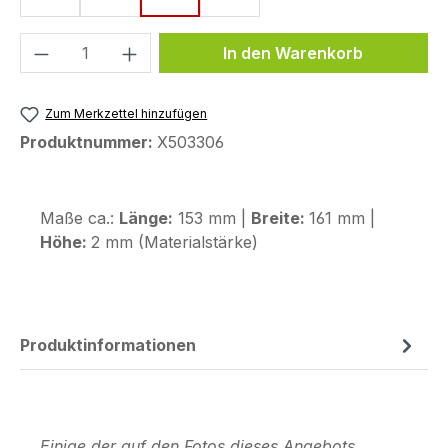
Produkt Anzahl: Gib den gewünschten We
In den Warenkorb
Zum Merkzettel hinzufügen
Produktnummer:
X503306
Maße ca.:
Länge:
153 mm |
Breite:
161 mm |
Höhe:
2 mm (Materialstärke)
Produktinformationen
Einige der auf den Fotos dieses Angebots