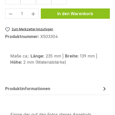
Produkt Anzahl: Gib den gewünschten We
In den Warenkorb
Zum Merkzettel hinzufügen
Produktnummer:
X503304
Maße ca.:
Länge:
235 mm |
Breite:
139 mm |
Höhe:
2 mm (Materialstärke)
Produktinformationen
Einige der auf den Fotos dieses Angebots