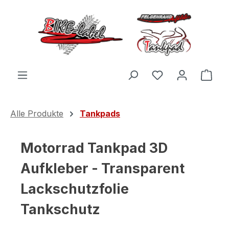
Zum Hauptinhalt springen
Du hast 0 Produ
Ware
Alle Produkte
Tankpads
Motorrad Tankpad 3D
Aufkleber - Transparent
Lackschutzfolie
Tankschutz