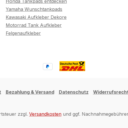
Honda Tankpads entdecken
Yamaha Wunschtankpads
Kawasaki Aufkleber Dekore
Motorrad Tank Aufkleber
Felgenaufkleber
t
Bezahlung & Versand
Datenschutz
Widerrufsrech
rtsteuer zzgl.
Versandkosten
und ggf. Nachnahmegebühren,