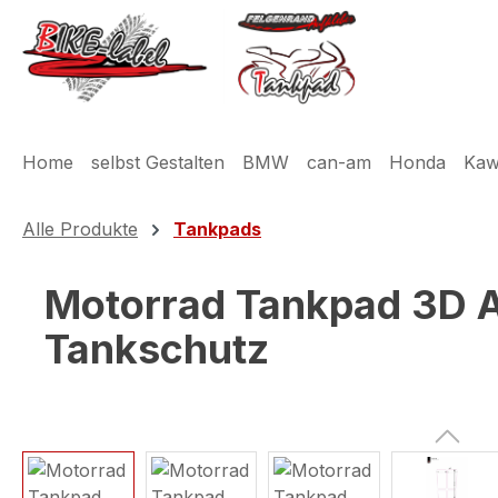
m Hauptinhalt springen
Zur Suche springen
Zur Hauptnavigation springen
Home
selbst Gestalten
BMW
can-am
Honda
Kaw
Alle Produkte
Tankpads
Motorrad Tankpad 3D Au
Tankschutz
Bildergalerie überspringen