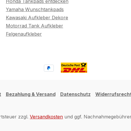
Honda Tankpads entdecken
Yamaha Wunschtankpads
Kawasaki Aufkleber Dekore
Motorrad Tank Aufkleber
Felgenaufkleber
t
Bezahlung & Versand
Datenschutz
Widerrufsrech
rtsteuer zzgl.
Versandkosten
und ggf. Nachnahmegebühren,