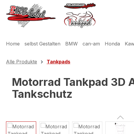
m Hauptinhalt springen
Zur Suche springen
Zur Hauptnavigation springen
Home
selbst Gestalten
BMW
can-am
Honda
Kaw
Alle Produkte
Tankpads
Motorrad Tankpad 3D Au
Tankschutz
Bildergalerie überspringen