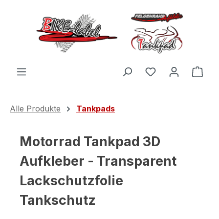
Zum Hauptinhalt springen
Du hast 0 Produ
Ware
Alle Produkte
Tankpads
Motorrad Tankpad 3D
Aufkleber - Transparent
Lackschutzfolie
Tankschutz