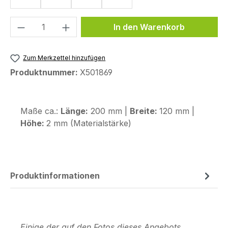
Produkt Anzahl: Gib den gewünschten We
In den Warenkorb
Zum Merkzettel hinzufügen
Produktnummer:
X501869
Maße ca.:
Länge:
200 mm |
Breite:
120 mm |
Höhe:
2 mm (Materialstärke)
Produktinformationen
Einige der auf den Fotos dieses Angebots