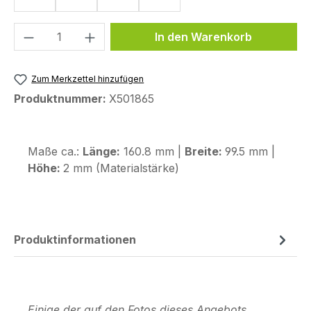
Produkt Anzahl: Gib den gewünschten We
In den Warenkorb
Zum Merkzettel hinzufügen
Produktnummer:
X501865
Maße ca.:
Länge:
160.8 mm |
Breite:
99.5 mm |
Höhe:
2 mm (Materialstärke)
Produktinformationen
Einige der auf den Fotos dieses Angebots