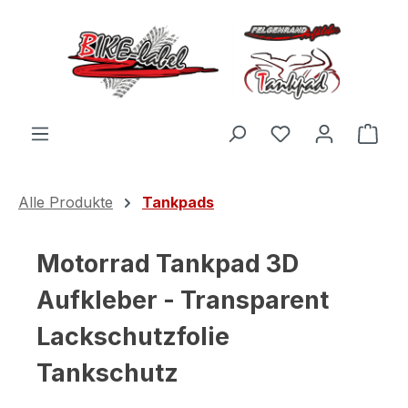
Zum Hauptinhalt springen
Du hast 0 Produ
Ware
Alle Produkte
Tankpads
Motorrad Tankpad 3D
Aufkleber - Transparent
Lackschutzfolie
Tankschutz