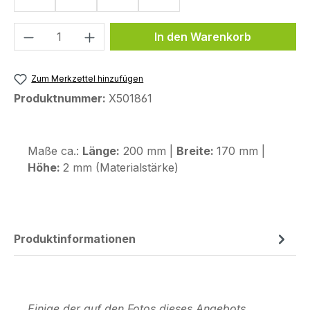
Produkt Anzahl: Gib den gewünschten We
In den Warenkorb
Zum Merkzettel hinzufügen
Produktnummer:
X501861
Maße ca.:
Länge:
200 mm |
Breite:
170 mm |
Höhe:
2 mm (Materialstärke)
Produktinformationen
Einige der auf den Fotos dieses Angebots