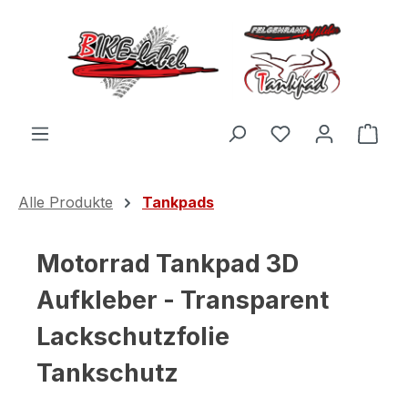
Zum Hauptinhalt springen
Du hast 0 Produ
Ware
Alle Produkte
Tankpads
Motorrad Tankpad 3D
Aufkleber - Transparent
Lackschutzfolie
Tankschutz