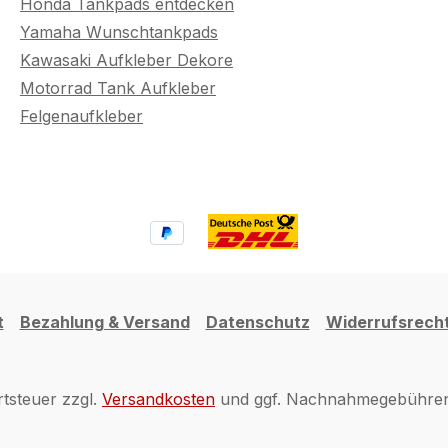
Honda Tankpads entdecken
Yamaha Wunschtankpads
Kawasaki Aufkleber Dekore
Motorrad Tank Aufkleber
Felgenaufkleber
t
Bezahlung & Versand
Datenschutz
Widerrufsrech
rtsteuer zzgl.
Versandkosten
und ggf. Nachnahmegebühren,