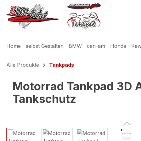
m Hauptinhalt springen
Zur Suche springen
Zur Hauptnavigation springen
Home
selbst Gestalten
BMW
can-am
Honda
Kaw
Alle Produkte
Tankpads
Motorrad Tankpad 3D Au
Tankschutz
Bildergalerie überspringen