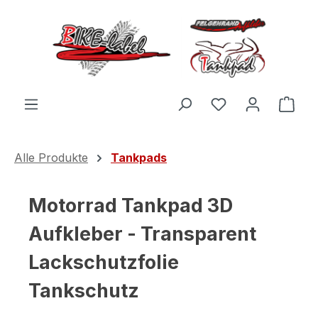
Zum Hauptinhalt springen
Du hast 0 Produ
Ware
Alle Produkte
Tankpads
Motorrad Tankpad 3D
Aufkleber - Transparent
Lackschutzfolie
Tankschutz