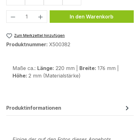
Produkt Anzahl: Gib den gewünschten We
In den Warenkorb
Zum Merkzettel hinzufügen
Produktnummer:
X500382
Maße ca.:
Länge:
220 mm |
Breite:
176 mm |
Höhe:
2 mm (Materialstärke)
Produktinformationen
Einige der auf den Fotos dieses Angebots