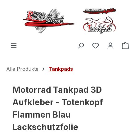
Zum Hauptinhalt springen
Du hast 0 Produ
Ware
Alle Produkte
Tankpads
Motorrad Tankpad 3D
Aufkleber - Totenkopf
Flammen Blau
Lackschutzfolie