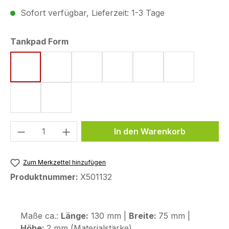
Sofort verfügbar, Lieferzeit: 1-3 Tage
auswählen
Tankpad Form
Form 53 (75 x 130 mm)
Form 15 (190 x 220 mm)
Form 8 (172 x 220 mm)
Form 18 (148 x 220 mm)
Form 44 (120 x 200
Form 5 (161 
Form 10 (144 x 220 mm)
Form 50 (130 x 240 mm)
Produkt Anzahl: Gib den gewünschten We
In den Warenkorb
Zum Merkzettel hinzufügen
Produktnummer:
X501132
Maße ca.:
Länge:
130 mm |
Breite:
75 mm |
Höhe:
2 mm (Materialstärke)