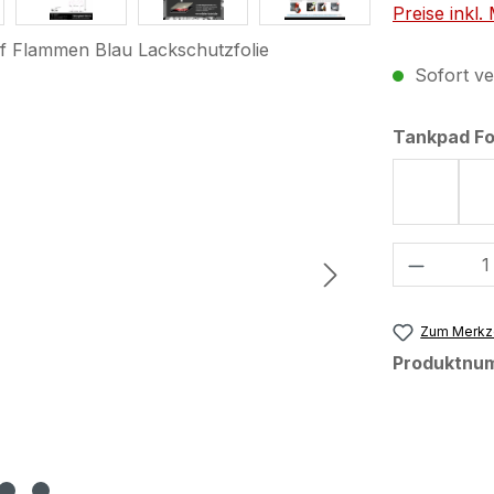
Preise inkl
Sofort ver
Tankpad F
Form 53
Produkt
Zum Merkze
Produktnu