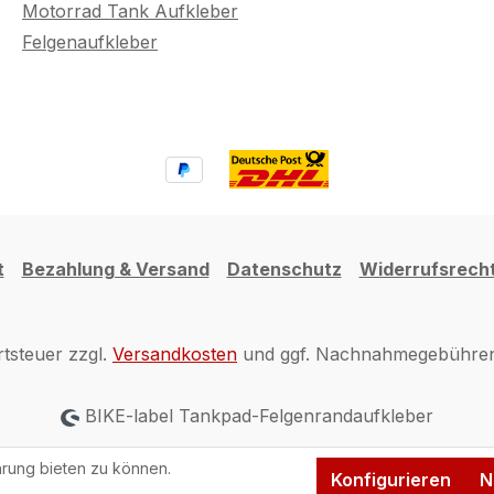
Motorrad Tank Aufkleber
Felgenaufkleber
t
Bezahlung & Versand
Datenschutz
Widerrufsrech
rtsteuer zzgl.
Versandkosten
und ggf. Nachnahmegebühren,
BIKE-label Tankpad-Felgenrandaufkleber
rung bieten zu können.
Konfigurieren
N