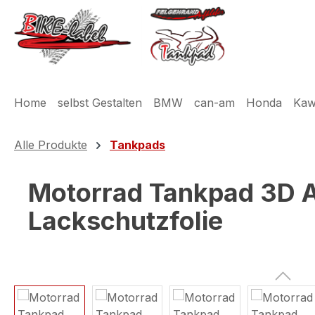
m Hauptinhalt springen
Zur Suche springen
Zur Hauptnavigation springen
Home
selbst Gestalten
BMW
can-am
Honda
Kaw
Alle Produkte
Tankpads
Motorrad Tankpad 3D A
Lackschutzfolie
Bildergalerie überspringen