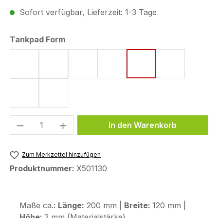
Sofort verfügbar, Lieferzeit: 1-3 Tage
auswählen
Tankpad Form
Form 53 (75 x 130 mm)
Form 15 (190 x 220 mm)
Form 8 (172 x 220 mm)
Form 18 (148 x 220 mm)
Form 44 (120 x 200
Form 5 (161 
Form 10 (144 x 220 mm)
Form 50 (130 x 240 mm)
Produkt Anzahl: Gib den gewünschten We
In den Warenkorb
Zum Merkzettel hinzufügen
Produktnummer:
X501130
Maße ca.:
Länge:
200 mm |
Breite:
120 mm |
Höhe:
2 mm (Materialstärke)