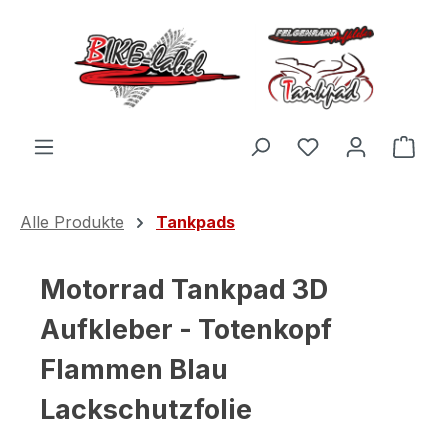
Zum Hauptinhalt springen
Du hast 0 Produ
Ware
Alle Produkte
Tankpads
Motorrad Tankpad 3D
Aufkleber - Totenkopf
Flammen Blau
Lackschutzfolie