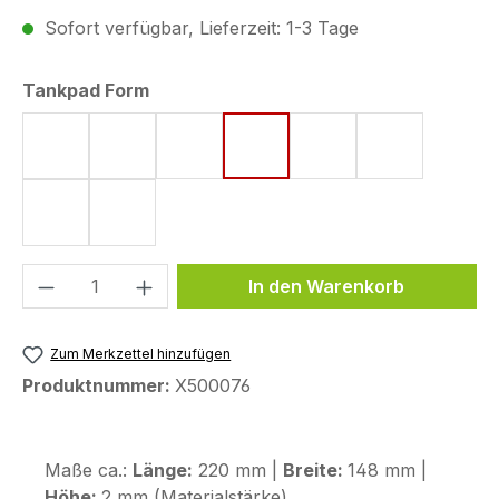
Sofort verfügbar, Lieferzeit: 1-3 Tage
auswählen
Tankpad Form
Form 53 (75 x 130 mm)
Form 15 (190 x 220 mm)
Form 8 (172 x 220 mm)
Form 18 (148 x 220 mm)
Form 44 (120 x 200
Form 5 (161 
Form 10 (144 x 220 mm)
Form 50 (130 x 240 mm)
Produkt Anzahl: Gib den gewünschten We
In den Warenkorb
Zum Merkzettel hinzufügen
Produktnummer:
X500076
Maße ca.:
Länge:
220 mm |
Breite:
148 mm |
Höhe:
2 mm (Materialstärke)