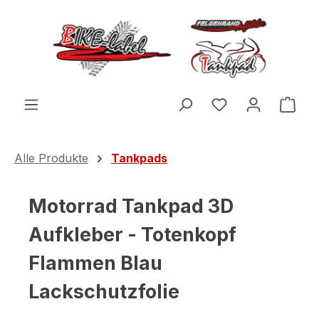
Zum Hauptinhalt springen
Du hast 0 Produ
Ware
Alle Produkte
Tankpads
Motorrad Tankpad 3D
Aufkleber - Totenkopf
Flammen Blau
Lackschutzfolie