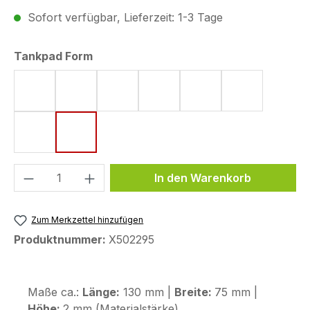
Sofort verfügbar, Lieferzeit: 1-3 Tage
auswählen
Tankpad Form
Form 4 (182 x 220 mm)
Form 8 (172 x 220 mm)
Form 15 (190 x 220 mm)
Form 18 (148 x 220 mm)
Form 43 (123,6 x 25
Form 44 (12
Form 48 (170 x 200 mm)
Form 53 (75 x 130 mm)
Produkt Anzahl: Gib den gewünschten We
In den Warenkorb
Zum Merkzettel hinzufügen
Produktnummer:
X502295
Maße ca.:
Länge:
130 mm |
Breite:
75 mm |
Höhe:
2 mm (Materialstärke)