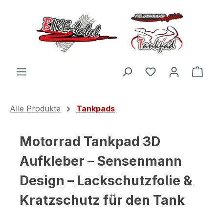
Zum Hauptinhalt springen
Du hast 0 Produ
Ware
Alle Produkte
Tankpads
Motorrad Tankpad 3D
Aufkleber – Sensenmann
Design – Lackschutzfolie &
Kratzschutz für den Tank