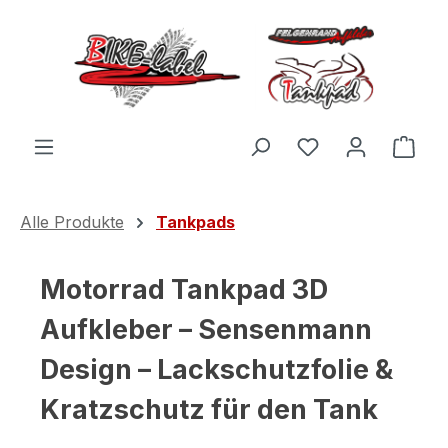
Zum Hauptinhalt springen
Du hast 0 Produ
Ware
Alle Produkte
Tankpads
Motorrad Tankpad 3D
Aufkleber – Sensenmann
Design – Lackschutzfolie &
Kratzschutz für den Tank