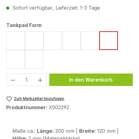
Sofort verfügbar, Lieferzeit: 1-3 Tage
auswählen
Tankpad Form
Form 4 (182 x 220 mm)
Form 8 (172 x 220 mm)
Form 15 (190 x 220 mm)
Form 18 (148 x 220 mm)
Form 43 (123,6 x 25
Form 44 (12
Form 48 (170 x 200 mm)
Form 53 (75 x 130 mm)
Produkt Anzahl: Gib den gewünschten We
In den Warenkorb
Zum Merkzettel hinzufügen
Produktnummer:
X502292
Maße ca.:
Länge:
200 mm |
Breite:
120 mm |
Höhe:
2 mm (Materialstärke)