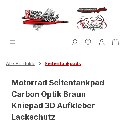
Zum Hauptinhalt springen
Du hast 0 Produ
Ware
Alle Produkte
Seitentankpads
Motorrad Seitentankpad
Carbon Optik Braun
Kniepad 3D Aufkleber
Lackschutz