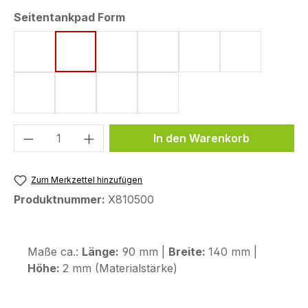
auswählen
Seitentankpad Form
Form 1 (250 x 125 mm)
Form 6 (140 x 90 mm)
Form 16 (164 x 107 mm)
Form 22 (185 x 100 mm)
Form 24 (199 x 165,
Form 27 (14
Form 32 (207 x 110 mm)
Form 33 (150 x 95 mm)
Form 34 (165 x 103 mm)
Form 35 (165 x 52 mm)
Produkt Anzahl: Gib den gewünschten We
In den Warenkorb
Zum Merkzettel hinzufügen
Produktnummer:
X810500
Maße ca.:
Länge:
90 mm |
Breite:
140 mm |
Höhe:
2 mm (Materialstärke)