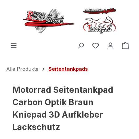
Zum Hauptinhalt springen
Du hast 0 Produ
Ware
Alle Produkte
Seitentankpads
Motorrad Seitentankpad
Carbon Optik Braun
Kniepad 3D Aufkleber
Lackschutz