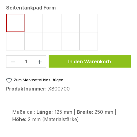
auswählen
Seitentankpad Form
Form 1 (250 x 125 mm)
Form 3 (230 x 115 mm)
Form 6 (140 x 90 mm)
Form 16 (164 x 107 mm)
Form 22 (185 x 100
Form 24 (199
Form 27 (149 x 134 mm)
Form 32 (207 x 110 mm)
Form 33 (150 x 95 mm)
Form 34 (165 x 103 mm)
Form 35 (165 x 52 m
Produkt Anzahl: Gib den gewünschten We
In den Warenkorb
Zum Merkzettel hinzufügen
Produktnummer:
X800700
Maße ca.:
Länge:
125 mm |
Breite:
250 mm |
Höhe:
2 mm (Materialstärke)