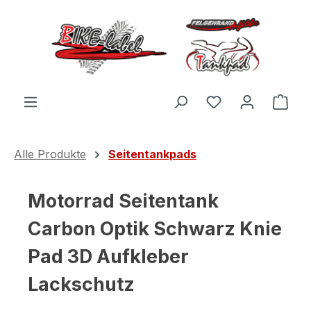
Zum Hauptinhalt springen
Du hast 0 Produ
Ware
Alle Produkte
Seitentankpads
Motorrad Seitentank
Carbon Optik Schwarz Knie
Pad 3D Aufkleber
Lackschutz