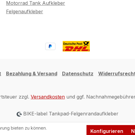
Motorrad Tank Aufkleber
Felgenaufkleber
t
Bezahlung & Versand
Datenschutz
Widerrufsrech
rtsteuer zzgl.
Versandkosten
und ggf. Nachnahmegebühren,
BIKE-label Tankpad-Felgenrandaufkleber
rung bieten zu können.
Konfigurieren
N