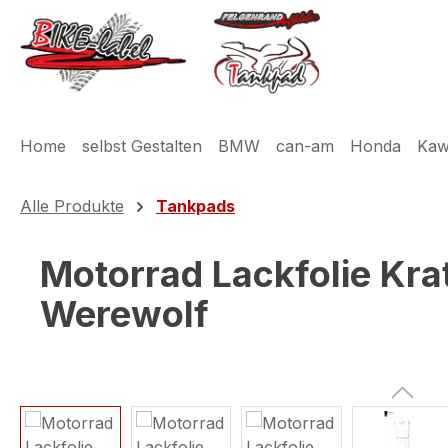
m Hauptinhalt springen
Zur Suche springen
Zur Hauptnavigation springen
Home
selbst Gestalten
BMW
can-am
Honda
Kaw
Alle Produkte
Tankpads
Motorrad Lackfolie Kra
Werewolf
Bildergalerie überspringen