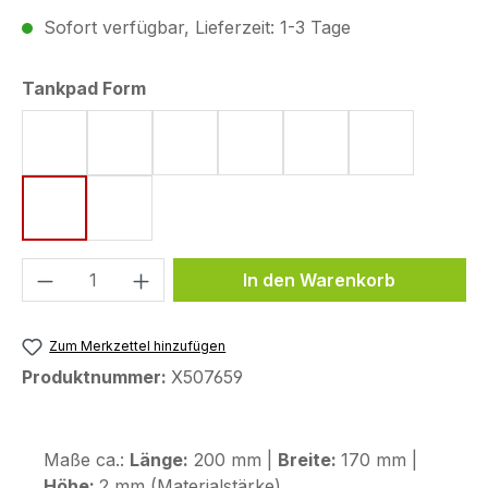
Sofort verfügbar, Lieferzeit: 1-3 Tage
auswählen
Tankpad Form
Form 4 (182 x 220 mm)
Form 8 (172 x 220 mm)
Form 15 (190 x 220 mm)
Form 18 (148 x 220 mm)
Form 43 (123,6 x 25
Form 44 (12
Form 48 (170 x 200 mm)
Form 53 (75 x 130 mm)
Produkt Anzahl: Gib den gewünschten We
In den Warenkorb
Zum Merkzettel hinzufügen
Produktnummer:
X507659
Maße ca.:
Länge:
200 mm |
Breite:
170 mm |
Höhe:
2 mm (Materialstärke)