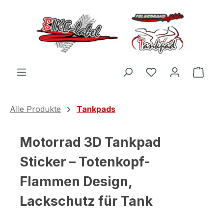
Zum Hauptinhalt springen
Du hast 0 Produ
Ware
Alle Produkte
Tankpads
Motorrad 3D Tankpad
Sticker – Totenkopf-
Flammen Design,
Lackschutz für Tank