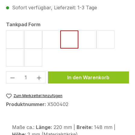
Sofort verfügbar, Lieferzeit: 1-3 Tage
auswählen
Tankpad Form
Form 4 (182 x 220 mm)
Form 8 (172 x 220 mm)
Form 15 (190 x 220 mm)
Form 18 (148 x 220 mm)
Form 43 (123,6 x 25
Form 44 (12
Form 48 (170 x 200 mm)
Form 53 (75 x 130 mm)
Produkt Anzahl: Gib den gewünschten We
In den Warenkorb
Zum Merkzettel hinzufügen
Produktnummer:
X500402
Maße ca.:
Länge:
220 mm |
Breite:
148 mm |
Höhe:
2 mm (Materialstärke)