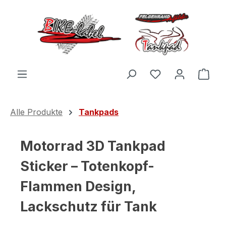
Zum Hauptinhalt springen
Du hast 0 Produ
Ware
Alle Produkte
Tankpads
Motorrad 3D Tankpad
Sticker – Totenkopf-
Flammen Design,
Lackschutz für Tank