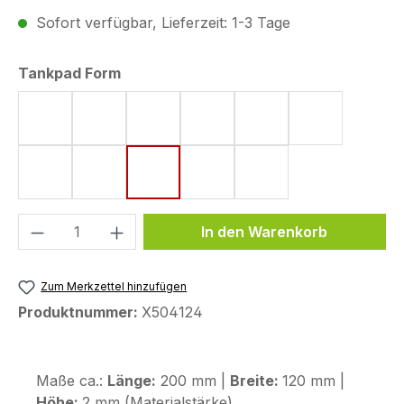
Sofort verfügbar, Lieferzeit: 1-3 Tage
auswählen
Tankpad Form
Form 4 (182 x 220 mm)
Form 5 (161 x 220 mm)
Form 8 (172 x 220 mm)
Form 10 (144 x 220 mm)
Form 11 (155 x 220 
Form 15 (19
Form 18 (148 x 220 mm)
Form 43 (123,6 x 255,9 mm)
Form 44 (120 x 200 mm)
Form 48 (170 x 200 mm)
Form 53 (75 x 130 
Produkt Anzahl: Gib den gewünschten We
In den Warenkorb
Zum Merkzettel hinzufügen
Produktnummer:
X504124
Maße ca.:
Länge:
200 mm |
Breite:
120 mm |
Höhe:
2 mm (Materialstärke)