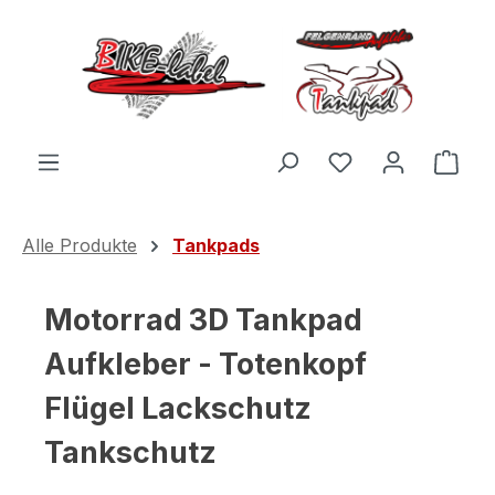
Zum Hauptinhalt springen
Du hast 0 Produ
Ware
Alle Produkte
Tankpads
Motorrad 3D Tankpad
Aufkleber - Totenkopf
Flügel Lackschutz
Tankschutz