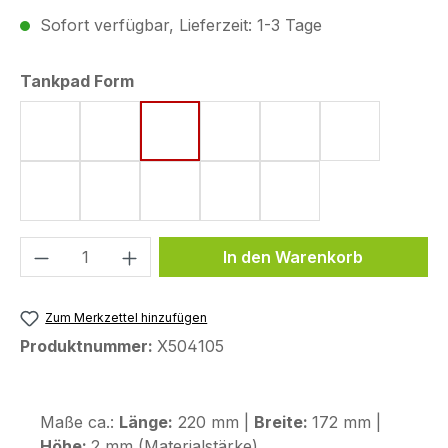
Sofort verfügbar, Lieferzeit: 1-3 Tage
auswählen
Tankpad Form
Form 4 (182 x 220 mm)
Form 5 (161 x 220 mm)
Form 8 (172 x 220 mm)
Form 10 (144 x 220 mm)
Form 11 (155 x 220 
Form 15 (19
Form 18 (148 x 220 mm)
Form 43 (123,6 x 255,9 mm)
Form 44 (120 x 200 mm)
Form 48 (170 x 200 mm)
Form 53 (75 x 130 
Produkt Anzahl: Gib den gewünschten We
In den Warenkorb
Zum Merkzettel hinzufügen
Produktnummer:
X504105
Maße ca.:
Länge:
220 mm |
Breite:
172 mm |
Höhe:
2 mm (Materialstärke)