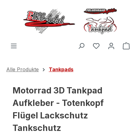
Zum Hauptinhalt springen
Du hast 0 Produ
Ware
Alle Produkte
Tankpads
Motorrad 3D Tankpad
Aufkleber - Totenkopf
Flügel Lackschutz
Tankschutz