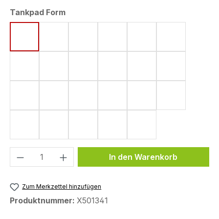
auswählen
Tankpad Form
Form 3 (156 x 220 mm)
Form 7 (176 x 220 mm)
Form 8 (172 x 220 mm)
Form 11 (155 x 220 mm)
Form 12 (155 x 220 
Form 15 (19
Form 17 (142 x 220 mm)
Form 18 (148 x 220 mm)
Form 20 (136 x 220 mm)
Form 31 (136 x 220 mm)
Form 33 (80 x 130 
Form 34 (13
Form 35 (110 x 128 mm)
Form 36 (99,5 x 140 mm)
Form 37 (106 x 146 mm)
Form 38 (149 x 83 mm)
Form 39 (99,5 x 160
Form 41 (91,
Form 43 (123,6 x 255,9 mm)
Form 44 (120 x 200 mm)
Form 53 (75 x 130 mm)
Form 56 (139 x 235 mm)
Form 63 (119 x 169 
Produkt Anzahl: Gib den gewünschten We
In den Warenkorb
Zum Merkzettel hinzufügen
Produktnummer:
X501341