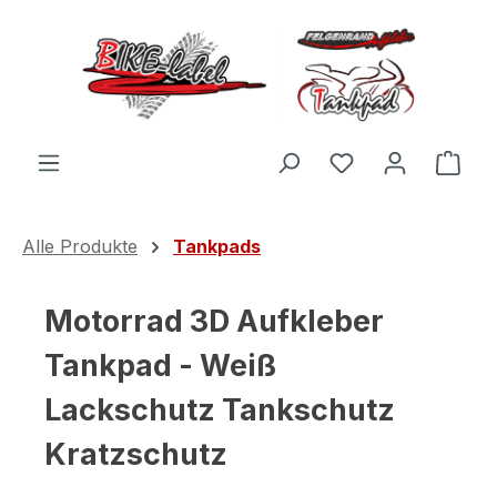
Zum Hauptinhalt springen
Du hast 0 Produ
Ware
Alle Produkte
Tankpads
Motorrad 3D Aufkleber
Tankpad - Weiß
Lackschutz Tankschutz
Kratzschutz