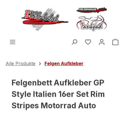
Zum Hauptinhalt springen
Du hast 0 Produ
Ware
Alle Produkte
Felgen Aufkleber
Felgenbett Aufkleber GP
Style Italien 16er Set Rim
Stripes Motorrad Auto