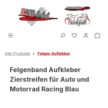
Zum Hauptinhalt springen
Du hast 0 Produ
Ware
Alle Produkte
Felgen Aufkleber
Felgenband Aufkleber
Zierstreifen für Auto und
Motorrad Racing Blau