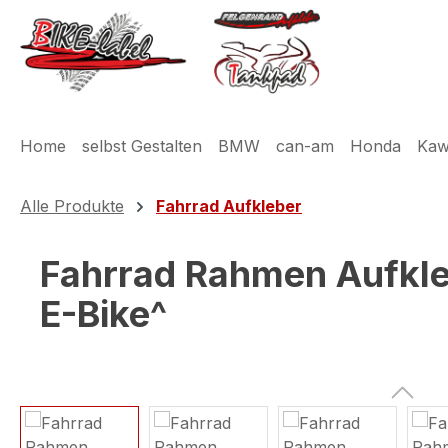
m Hauptinhalt springen
Zur Suche springen
Zur Hauptnavigation springen
Home
selbst Gestalten
BMW
can-am
Honda
Kaw
Alle Produkte
Fahrrad Aufkleber
Fahrrad Rahmen Aufkleb
E-Bike^
Bildergalerie überspringen