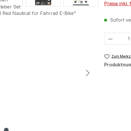
Preise inkl
Sofort ver
Produkt
Zum Merkze
Produktnu