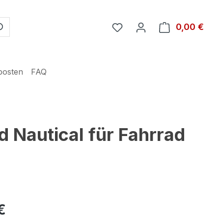
Du hast 0 Produkte auf 
0,00 €
Ware
posten
FAQ
 Nautical für Fahrrad
€