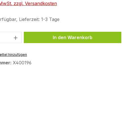
. MwSt. zzgl. Versandkosten
fügbar, Lieferzeit: 1-3 Tage
 Anzahl: Gib den gewünschten Wert ein 
In den Warenkorb
ttel hinzufügen
mmer:
X400196