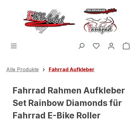
Zum Hauptinhalt springen
Du hast 0 Produ
Ware
Alle Produkte
Fahrrad Aufkleber
Fahrrad Rahmen Aufkleber
Set Rainbow Diamonds für
Fahrrad E-Bike Roller