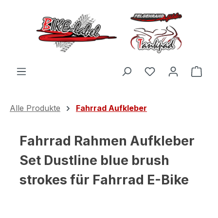
Zum Hauptinhalt springen
Du hast 0 Produ
Ware
Alle Produkte
Fahrrad Aufkleber
Fahrrad Rahmen Aufkleber
Set Dustline blue brush
strokes für Fahrrad E-Bike