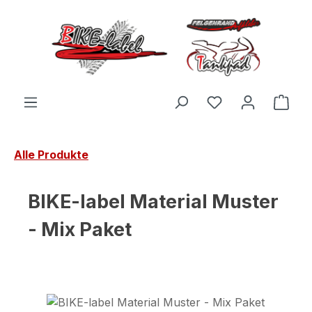
Zum Hauptinhalt springen
Du hast 0 Produ
Ware
Alle Produkte
BIKE-label Material Muster
- Mix Paket
Bildergalerie überspringen