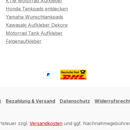
KTM Motorrad Aufkleber
Honda Tankpads entdecken
Yamaha Wunschtankpads
Kawasaki Aufkleber Dekore
Motorrad Tank Aufkleber
Felgenaufkleber
t
Bezahlung & Versand
Datenschutz
Widerrufsrech
rtsteuer zzgl.
Versandkosten
und ggf. Nachnahmegebühren,