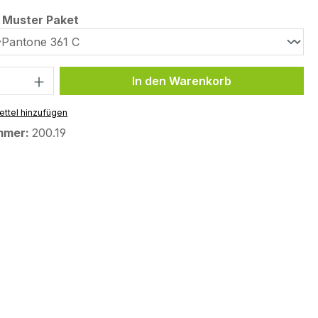
auswählen
e Muster Paket
 Anzahl: Gib den gewünschten Wert ein 
In den Warenkorb
ttel hinzufügen
mmer:
200.19