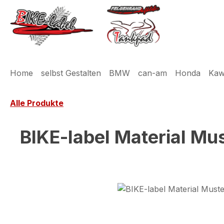
m Hauptinhalt springen
Zur Suche springen
Zur Hauptnavigation springen
Home
selbst Gestalten
BMW
can-am
Honda
Kaw
Alle Produkte
BIKE-label Material Mus
Bildergalerie überspringen