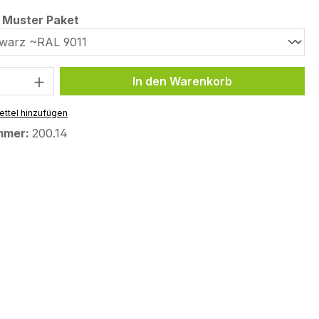
auswählen
e Muster Paket
 Anzahl: Gib den gewünschten Wert ein 
In den Warenkorb
ttel hinzufügen
mmer:
200.14