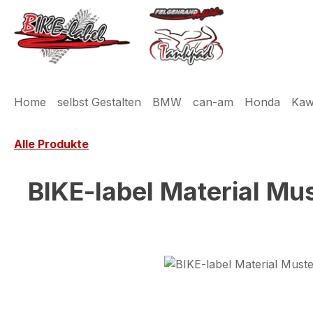
m Hauptinhalt springen
Zur Suche springen
Zur Hauptnavigation springen
Home
selbst Gestalten
BMW
can-am
Honda
Kaw
Alle Produkte
BIKE-label Material Mus
Bildergalerie überspringen