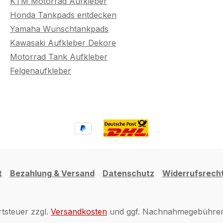
KTM Motorrad Aufkleber
Honda Tankpads entdecken
Yamaha Wunschtankpads
Kawasaki Aufkleber Dekore
Motorrad Tank Aufkleber
Felgenaufkleber
t
Bezahlung & Versand
Datenschutz
Widerrufsrech
rtsteuer zzgl.
Versandkosten
und ggf. Nachnahmegebühren,