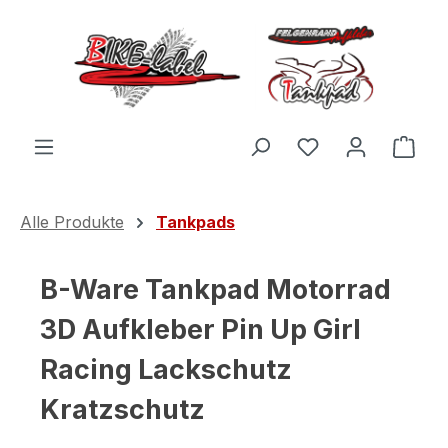
Zum Hauptinhalt springen
Du hast 0 Produ
Ware
Alle Produkte
Tankpads
B-Ware Tankpad Motorrad
3D Aufkleber Pin Up Girl
Racing Lackschutz
Kratzschutz